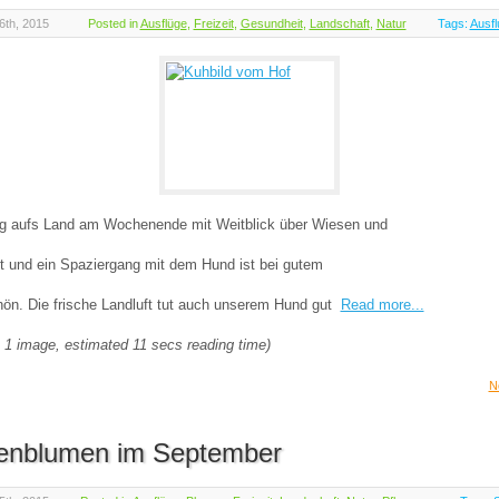
6th, 2015
Posted in
Ausflüge
,
Freizeit
,
Gesundheit
,
Landschaft
,
Natur
Tags:
Ausfl
ug aufs Land am Wochenende mit Weitblick über Wiesen und
t und ein Spaziergang mit dem Hund ist bei gutem
ön. Die frische Landluft tut auch unserem Hund gut
Read more...
 1 image, estimated 11 secs reading time)
N
enblumen im September