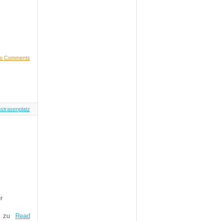
o Comments
strasenplatz
r
n zu
Read