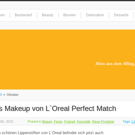
ken
Baubedarf
Beauty
Blumen
Dekoration
Desserts
Event
Fashion
Feste
Filme
Freizeit
Garten
Garten
en
Hobby
Homeshopping
HUndefutter
Hygiene
Kinder
Alles aus dem Alltag
ebensmittel
Musik
Natur
Neue Produkte
Neue Rezepte
5
»
Oktober
hopping
Sicherheit
Sport
Städte
Stadtmaketing
Stadtma
 Makeup von L`Oreal Perfect Match
0th, 2015
Posted in
Beauty
,
Feste
,
Freizeit
,
Kosmetik
,
Neue Produkte
Tags:
Ló
Unterhaltung
Urlaub
Versand
Wellness
Wohnen
schönen Lippenstiften von L`Oreal befindet sich jetzt auch