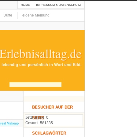
HOME
IMPRESSUM & DATENSCHUTZ
Düfte
eigene Meinung
zubehör
Genussmittel
Geschenke
Erlebnisalltag.de
erziehung
Kleidung
Kosmetik
, lebendig und persönlich in Wort und Bild.
Parken
Pflanzen
Putzmittel
rketing
Süssigkeiten
BESUCHER AUF DER
Textilzubehör
Jetzt online: 0
SEITE
Gesamt: 581335
real Makeup
SCHLAGWÖRTER