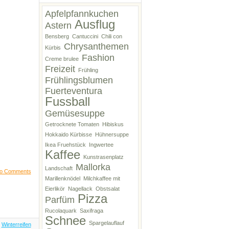
Apfelpfannkuchen
Ausflug
Astern
Bensberg
Cantuccini
Chili con
Chrysanthemen
Kürbis
Fashion
Creme brulee
Freizeit
Frühling
Frühlingsblumen
Fuerteventura
Fussball
Gemüsesuppe
Getrocknete Tomaten
Hibiskus
Hokkaido Kürbisse
Hühnersuppe
Ikea Fruehstück
Ingwertee
Kaffee
Kunstrasenplatz
Mallorka
Landschaft
o Comments
Marillenknödel
Milchkaffee mit
Eierlikör
Nagellack
Obstsalat
Pizza
Parfüm
Rucolaquark
Saxifraga
Schnee
Spargelauflauf
,
Winterreifen