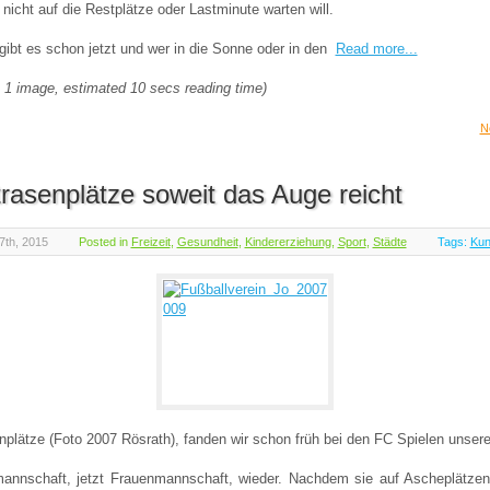
icht auf die Restplätze oder Lastminute warten will.
ibt es schon jetzt und wer in die Sonne oder in den
Read more...
 1 image, estimated 10 secs reading time)
N
rasenplätze soweit das Auge reicht
7th, 2015
Posted in
Freizeit
,
Gesundheit
,
Kindererziehung
,
Sport
,
Städte
Tags:
Kun
plätze (Foto 2007 Rösrath), fanden wir schon früh bei den FC Spielen unsere
nnschaft, jetzt Frauenmannschaft, wieder. Nachdem sie auf Ascheplätze