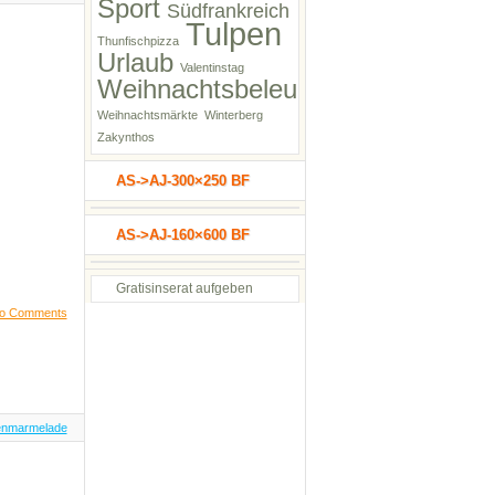
Sport
Südfrankreich
Tulpen
Thunfischpizza
Urlaub
Valentinstag
Weihnachtsbeleuchtung
Weihnachtsmärkte
Winterberg
Zakynthos
AS->AJ-300×250 BF
AS->AJ-160×600 BF
Gratisinserat aufgeben
o Comments
enmarmelade