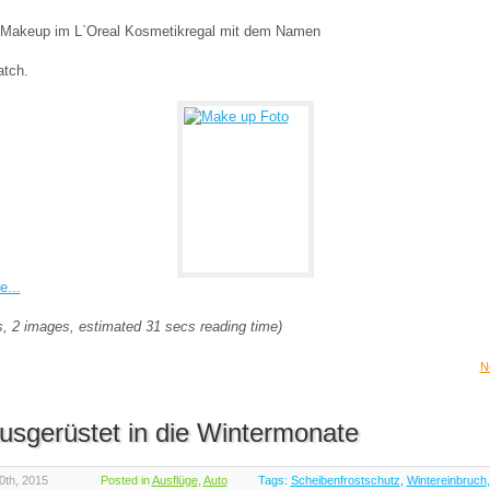
 Makeup im L`Oreal Kosmetikregal mit dem Namen
atch.
...
, 2 images, estimated 31 secs reading time)
N
usgerüstet in die Wintermonate
0th, 2015
Posted in
Ausflüge
,
Auto
Tags:
Scheibenfrostschutz
,
Wintereinbruch