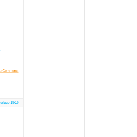
.
o Comments
urlaub 15/16