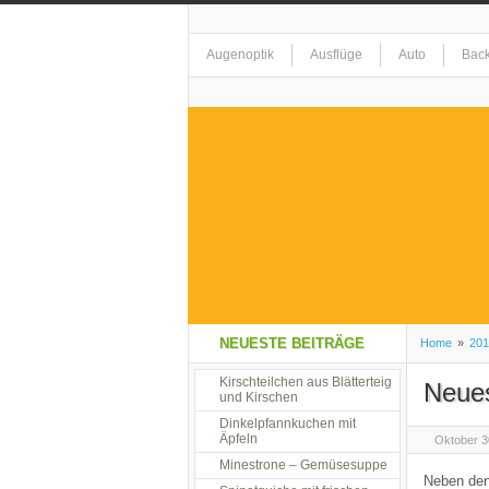
Augenoptik
Ausflüge
Auto
Bac
Elektrogeräte
Erholung
Essen
Gesundheit
Getränke
Haushaltswar
Kreationen
Kunst
Landschaft
L
NEUESTE BEITRÄGE
Home
»
201
Restaurant
Kirschteilchen aus Blätterteig
Restaurant alla Mama
S
Neues
und Kirschen
Dinkelpfannkuchen mit
Äpfeln
Oktober 3
Tiere
Tierzubehör
Uncategorized
Minestrone – Gemüsesuppe
Neben den 