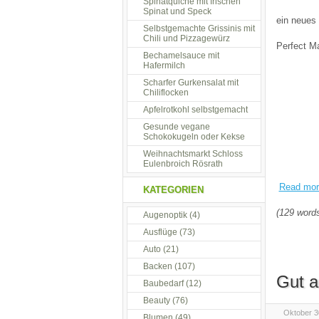
Spinatquiche mit frischen
Spinat und Speck
ein neues
Selbstgemachte Grissinis mit
Chili und Pizzagewürz
Perfect M
Bechamelsauce mit
Hafermilch
Scharfer Gurkensalat mit
Chiliflocken
Apfelrotkohl selbstgemacht
Gesunde vegane
Schokokugeln oder Kekse
Weihnachtsmarkt Schloss
Eulenbroich Rösrath
Read more
KATEGORIEN
(129 words
Augenoptik
(4)
Ausflüge
(73)
Auto
(21)
Backen
(107)
Gut a
Baubedarf
(12)
Beauty
(76)
Oktober 3
Blumen
(49)