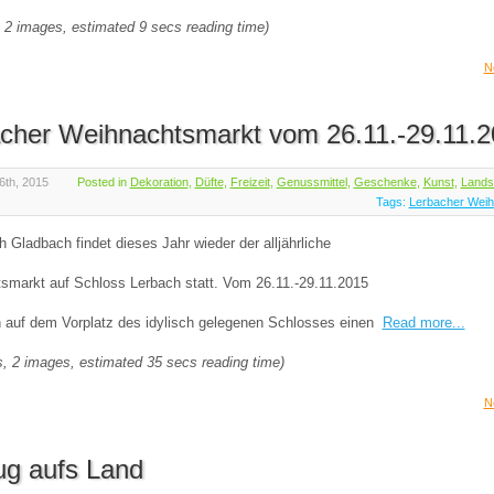
 2 images, estimated 9 secs reading time)
N
cher Weihnachtsmarkt vom 26.11.-29.11.
6th, 2015
Posted in
Dekoration
,
Düfte
,
Freizeit
,
Genussmittel
,
Geschenke
,
Kunst
,
Lands
Tags:
Lerbacher Weih
h Gladbach findet dieses Jahr wieder der alljährliche
smarkt auf Schloss Lerbach statt. Vom 26.11.-29.11.2015
n auf dem Vorplatz des idylisch gelegenen Schlosses einen
Read more...
, 2 images, estimated 35 secs reading time)
N
ug aufs Land