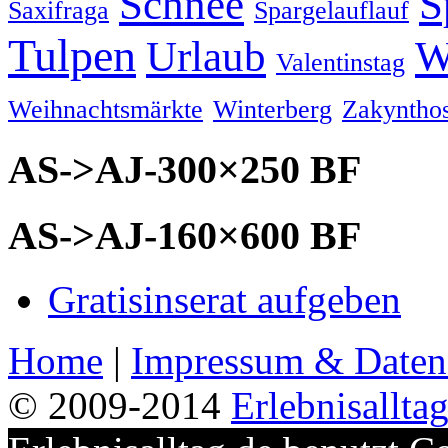
Schnee
S
Saxifraga
Spargelauflauf
Tulpen
Urlaub
W
Valentinstag
Weihnachtsmärkte
Winterberg
Zakyntho
AS->AJ-300×250 BF
AS->AJ-160×600 BF
Gratisinserat aufgeben
Home
|
Impressum & Daten
© 2009-2014
Erlebnisallta