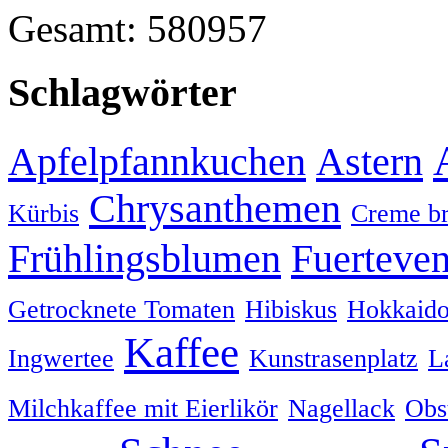
Gesamt: 580957
Schlagwörter
Apfelpfannkuchen
Astern
Chrysanthemen
Kürbis
Creme br
Frühlingsblumen
Fuerteven
Getrocknete Tomaten
Hibiskus
Hokkaido
Kaffee
Ingwertee
Kunstrasenplatz
L
Milchkaffee mit Eierlikör
Nagellack
Obs