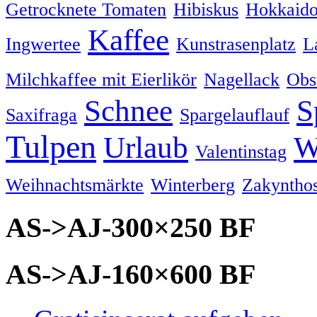
Getrocknete Tomaten
Hibiskus
Hokkaido
Kaffee
Ingwertee
Kunstrasenplatz
L
Milchkaffee mit Eierlikör
Nagellack
Obs
Schnee
S
Saxifraga
Spargelauflauf
Tulpen
Urlaub
W
Valentinstag
Weihnachtsmärkte
Winterberg
Zakyntho
AS->AJ-300×250 BF
AS->AJ-160×600 BF