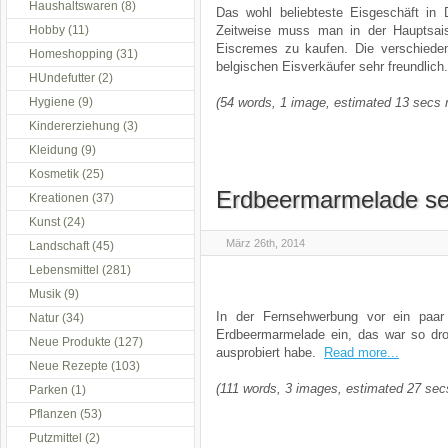
Haushaltswaren
(8)
Das wohl beliebteste Eisgeschäft in
Hobby
(11)
Zeitweise muss man in der Hauptsais
Eiscremes zu kaufen. Die verschieden
Homeshopping
(31)
belgischen Eisverkäufer sehr freundlich
HUndefutter
(2)
Hygiene
(9)
(54 words, 1 image, estimated 13 secs 
Kindererziehung
(3)
Kleidung
(9)
Kosmetik
(25)
Erdbeermarmelade s
Kreationen
(37)
Kunst
(24)
März 26th, 2014
Landschaft
(45)
Lebensmittel
(281)
Musik
(9)
In der Fernsehwerbung vor ein paar
Natur
(34)
Erdbeermarmelade ein, das war so drol
Neue Produkte
(127)
ausprobiert habe.
Read more...
Neue Rezepte
(103)
(111 words, 3 images, estimated 27 sec
Parken
(1)
Pflanzen
(53)
Putzmittel
(2)