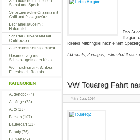
Spinatquiche mit frischen
Spinat und Speck
Selbstgemachte Grissinis mit
Chili und Pizzagewürz
Bechamelsauce mit
Hafermilch
Das Auge
Scharfer Gurkensalat mit
Belgien d
Chiliflocken
ideales Mitbringsel nach einem Spazie
Apfelrotkohl selbstgemacht
(33 words, 2 images, estimated 8 secs 
Gesunde vegane
Schokokugeln oder Kekse
Weihnachtsmarkt Schloss
Eulenbroich Rösrath
VW Touareg Fahrt na
KATEGORIEN
Augenoptik
(4)
März 31st, 2014
Ausflüge
(73)
Auto
(21)
Backen
(107)
Baubedarf
(12)
Beauty
(76)
Blumen
(49)