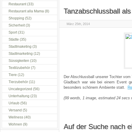
Restaurant
(33)
Tanzabschlussball als
Restaurant alla Mama
(8)
Shopping
(52)
März 25th, 2014
Sicherheit
(3)
Sport
(31)
Städte
(35)
Stadtmaketing
(3)
Stadtmarketing
(12)
Süssigkeiten
(10)
Textilzubehör
(7)
Tiere
(12)
Der Abschlussball unserer Tochter vom
Tierzubehör
(11)
Gladbach war wie bei einem Event ges
besonders schönem Ambiente statt.
Re
Uncategorized
(56)
Unterhaltung
(23)
(99 words, 1 image, estimated 24 secs 
Urlaub
(56)
Versand
(5)
Wellness
(40)
Wohnen
(9)
Auf der Suche nach ei