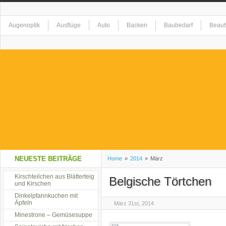
Augenoptik
Ausflüge
Auto
Backen
Baubedarf
Beaut
Elektrogeräte
Erholung
Essen
Event
Fashion
Feste
Gesundheit
Getränke
Haushaltswaren
Hobby
Homeshop
Kreationen
Kunst
Landschaft
Lebensmittel
Musik
Na
NEUESTE BEITRÄGE
Home
»
2014
»
März
Restaurant
Kirschteilchen aus Blätterteig
Restaurant alla Mama
Shopping
Sicherheit
S
Belgische Törtchen
und Kirschen
Dinkelpfannkuchen mit
Äpfeln
März 31st, 2014
Tiere
Tierzubehör
Uncategorized
Unterhaltung
Urlaub
Minestrone – Gemüsesuppe