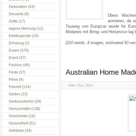
Dekoration
(43)
Desserts
(9)
Übers Wochene
anmieten, da u
Düfte
(17)
Touareg von Europcar wurde für Euro
eigene Meinung
(12)
Mietpreis mit Bring- und Holservice lag
Elektrogeräte
(24)
(210 words, 4 images, estimated 50 sec
Erholung
(2)
Essen
(375)
Event
(37)
Fashion
(46)
Australian Home Mad
Feste
(37)
Filme
(4)
März 31st, 2014
Freizeit
(124)
Garten
(23)
Gartenzubehör
(28)
Genussmittel
(138)
Geschenke
(16)
Gesundheit
(51)
Getränke
(34)