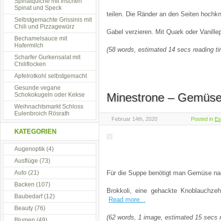
Spinatquiche mit frischen
Spinat und Speck
teilen. Die Ränder an den Seiten hochkn
Selbstgemachte Grissinis mit
Chili und Pizzagewürz
Gabel verzieren. Mit Quark oder Vanill
Bechamelsauce mit
Hafermilch
(58 words, estimated 14 secs reading t
Scharfer Gurkensalat mit
Chiliflocken
Apfelrotkohl selbstgemacht
Gesunde vegane
Minestrone – Gemüs
Schokokugeln oder Kekse
Weihnachtsmarkt Schloss
Eulenbroich Rösrath
Februar 14th, 2020
Posted in
Es
KATEGORIEN
Augenoptik
(4)
Ausflüge
(73)
Auto
(21)
Für die Suppe benötigt man Gemüse nac
Backen
(107)
Brokkoli, eine gehackte Knoblauchze
Baubedarf
(12)
Read more...
Beauty
(76)
(62 words, 1 image, estimated 15 secs 
Blumen
(49)