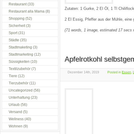
Restaurant
(33)
Zutaten: 1 Gurke, 2 El Öl, 1 Tl Chilifloc
Restaurant alla Mama
(8)
Shopping
(52)
2 El Essig, Pfeffer aus der Mühle, eine 
Sicherheit
(3)
(71 words, 1 image, estimated 17 secs 
Sport
(31)
Städte
(35)
Stadtmaketing
(3)
Stadtmarketing
(12)
Apfelrotkohl selbstge
Süssigkeiten
(10)
Textilzubehör
(7)
Dezember 14th, 2019
Posted in
Essen
,
Tiere
(12)
Tierzubehör
(11)
Uncategorized
(56)
Unterhaltung
(23)
Urlaub
(56)
Versand
(5)
Wellness
(40)
Wohnen
(9)