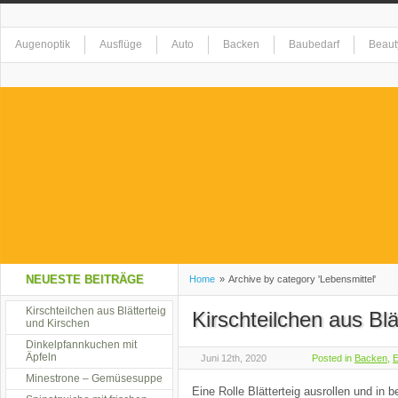
Augenoptik
Ausflüge
Auto
Backen
Baubedarf
Beaut
Elektrogeräte
Erholung
Essen
Event
Fashion
Feste
Gesundheit
Getränke
Haushaltswaren
Hobby
Homeshop
Kreationen
Kunst
Landschaft
Lebensmittel
Musik
Na
NEUESTE BEITRÄGE
Home
»
Archive by category 'Lebensmittel'
Restaurant
Kirschteilchen aus Blätterteig
Restaurant alla Mama
Shopping
Sicherheit
S
Kirschteilchen aus Blä
und Kirschen
Dinkelpfannkuchen mit
Äpfeln
Juni 12th, 2020
Posted in
Backen
,
Tiere
Tierzubehör
Uncategorized
Unterhaltung
Urlaub
Minestrone – Gemüsesuppe
Eine Rolle Blätterteig ausrollen und in b