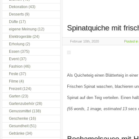
Dekoration
(43)
Desserts
(9)
Düfte
(17)
Spinatquiche mit fris
eigene Meinung
(12)
Elektrogeräte
(24)
Februar 10th, 2020
Posted in
Erholung
(2)
Essen
(375)
Event
(37)
Fashion
(46)
Feste
(37)
Als Quicheteig einen Blätterteig in ein
Filme
(4)
Frischen Spinat waschen, blachieren un
Freizeit
(124)
Garten
(23)
Spinat auf den Teig verteilen. Einen h
Gartenzubehör
(28)
(55 words, 1 image, estimated 13 secs 
Genussmittel
(138)
Geschenke
(16)
Gesundheit
(51)
Getränke
(34)
Bechamelsauce mit H