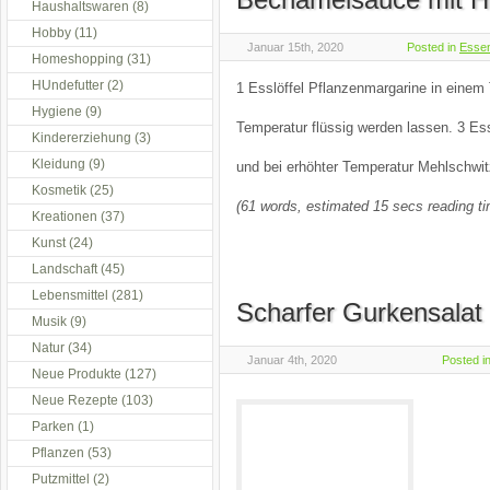
Haushaltswaren
(8)
Hobby
(11)
Januar 15th, 2020
Posted in
Esse
Homeshopping
(31)
HUndefutter
(2)
1 Esslöffel Pflanzenmargarine in einem T
Hygiene
(9)
Temperatur flüssig werden lassen. 3 Ess
Kindererziehung
(3)
Kleidung
(9)
und bei erhöhter Temperatur Mehlschwi
Kosmetik
(25)
(61 words, estimated 15 secs reading t
Kreationen
(37)
Kunst
(24)
Landschaft
(45)
Lebensmittel
(281)
Scharfer Gurkensalat 
Musik
(9)
Natur
(34)
Januar 4th, 2020
Posted i
Neue Produkte
(127)
Neue Rezepte
(103)
Parken
(1)
Pflanzen
(53)
Putzmittel
(2)