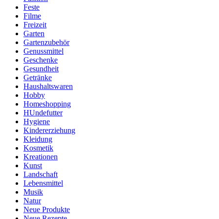
Feste
Filme
Freizeit
Garten
Gartenzubehör
Genussmittel
Geschenke
Gesundheit
Getränke
Haushaltswaren
Hobby
Homeshopping
HUndefutter
Hygiene
Kindererziehung
Kleidung
Kosmetik
Kreationen
Kunst
Landschaft
Lebensmittel
Musik
Natur
Neue Produkte
Neue Rezepte