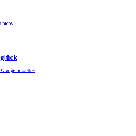
 more...
glück
Orange Smoothie