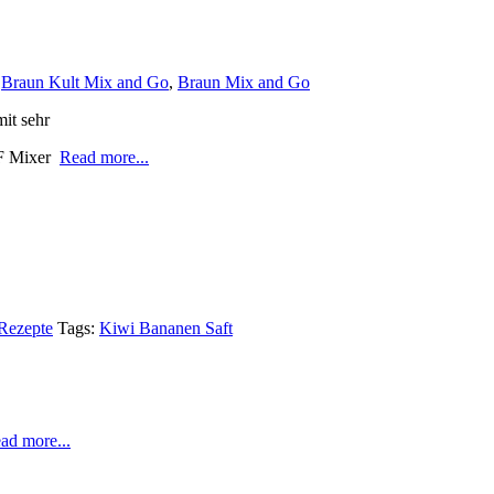
:
Braun Kult Mix and Go
,
Braun Mix and Go
it sehr
MF Mixer
Read more...
Rezepte
Tags:
Kiwi Bananen Saft
ad more...