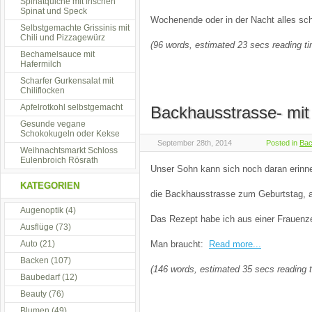
Spinatquiche mit frischen
Spinat und Speck
Wochenende oder in der Nacht alles sch
Selbstgemachte Grissinis mit
Chili und Pizzagewürz
(96 words, estimated 23 secs reading t
Bechamelsauce mit
Hafermilch
Scharfer Gurkensalat mit
Chiliflocken
Apfelrotkohl selbstgemacht
Backhausstrasse- mit
Gesunde vegane
Schokokugeln oder Kekse
September 28th, 2014
Posted in
Ba
Weihnachtsmarkt Schloss
Eulenbroich Rösrath
Unser Sohn kann sich noch daran erinne
KATEGORIEN
die Backhausstrasse zum Geburtstag, al
Augenoptik
(4)
Das Rezept habe ich aus einer Frauenzei
Ausflüge
(73)
Auto
(21)
Man braucht:
Read more...
Backen
(107)
(146 words, estimated 35 secs reading 
Baubedarf
(12)
Beauty
(76)
Blumen
(49)