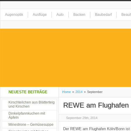
Augenoptik
Ausflüge
Auto
Backen
Baubedarf
Beaut
Elektrogeräte
Erholung
Essen
Event
Fashion
Feste
Gesundheit
Getränke
Haushaltswaren
Hobby
Homeshop
Kreationen
Kunst
Landschaft
Lebensmittel
Musik
Na
NEUESTE BEITRÄGE
Home
»
2014
»
September
Restaurant
Kirschteilchen aus Blätterteig
Restaurant alla Mama
Shopping
Sicherheit
S
REWE am Flughafen 
und Kirschen
Dinkelpfannkuchen mit
Äpfeln
September 29th, 2014
Tiere
Tierzubehör
Uncategorized
Unterhaltung
Urlaub
Minestrone – Gemüsesuppe
Der REWE am Flughafen Köln/Bonn ist