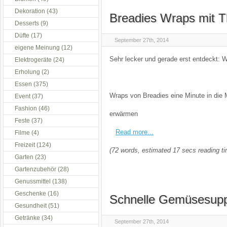
Dekoration
(43)
Breadies Wraps mit T
Desserts
(9)
Düfte
(17)
September 27th, 2014
eigene Meinung
(12)
Sehr lecker und gerade erst entdeckt: 
Elektrogeräte
(24)
Erholung
(2)
Essen
(375)
Wraps von Breadies eine Minute in die 
Event
(37)
Fashion
(46)
erwärmen
Feste
(37)
Read more...
Filme
(4)
Freizeit
(124)
(72 words, estimated 17 secs reading t
Garten
(23)
Gartenzubehör
(28)
Genussmittel
(138)
Geschenke
(16)
Schnelle Gemüsesupp
Gesundheit
(51)
Getränke
(34)
September 27th, 2014