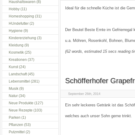
Haushaltswaren
(8)
Ideal für die schnelle Küche ist die G
Hobby
(11)
Homeshopping
(31)
HUndefutter
(2)
Der Beutel Beste Ernte im Gefrierregal 
Hygiene
(9)
Kindererziehung
(3)
u.a. Möhren, Rosenkohl, Bohnen, Blume
Kleidung
(9)
(62 words, estimated 15 secs reading t
Kosmetik
(25)
Kreationen
(37)
Kunst
(24)
Landschaft
(45)
Schöfferhofer Grapefru
Lebensmittel
(281)
Musik
(9)
September 26th, 2014
Natur
(34)
Neue Produkte
(127)
Ein sehr leckeres Getränk ist das Schöff
Neue Rezepte
(103)
welches auch unser Sohn gerne trinkt.
Parken
(1)
Pflanzen
(53)
Putzmittel
(2)