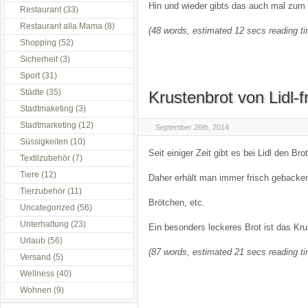
Hin und wieder gibts das auch mal zum 
Restaurant
(33)
Restaurant alla Mama
(8)
(48 words, estimated 12 secs reading t
Shopping
(52)
Sicherheit
(3)
Sport
(31)
Städte
(35)
Krustenbrot von Lidl-
Stadtmaketing
(3)
Stadtmarketing
(12)
September 26th, 2014
Süssigkeiten
(10)
Seit einiger Zeit gibt es bei Lidl den B
Textilzubehör
(7)
Tiere
(12)
Daher erhält man immer frisch gebacken
Tierzubehör
(11)
Brötchen, etc.
Uncategorized
(56)
Unterhaltung
(23)
Ein besonders leckeres Brot ist das Kru
Urlaub
(56)
(87 words, estimated 21 secs reading t
Versand
(5)
Wellness
(40)
Wohnen
(9)