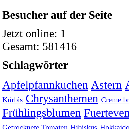
Besucher auf der Seite
Jetzt online: 1
Gesamt: 581416
Schlagwörter
Apfelpfannkuchen
Astern
Chrysanthemen
Kürbis
Creme br
Frühlingsblumen
Fuerteven
Getrocknete Tomaten
Hibiskus
Hokkaido