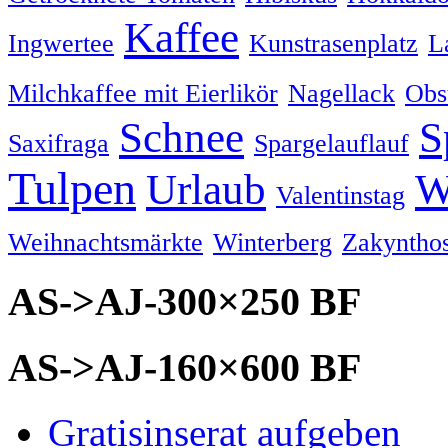
Kaffee
Ingwertee
Kunstrasenplatz
L
Milchkaffee mit Eierlikör
Nagellack
Obs
Schnee
S
Saxifraga
Spargelauflauf
Tulpen
Urlaub
W
Valentinstag
Weihnachtsmärkte
Winterberg
Zakyntho
AS->AJ-300×250 BF
AS->AJ-160×600 BF
Gratisinserat aufgeben