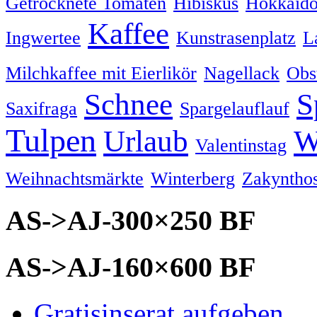
Getrocknete Tomaten
Hibiskus
Hokkaido
Kaffee
Ingwertee
Kunstrasenplatz
L
Milchkaffee mit Eierlikör
Nagellack
Obs
Schnee
S
Saxifraga
Spargelauflauf
Tulpen
Urlaub
W
Valentinstag
Weihnachtsmärkte
Winterberg
Zakyntho
AS->AJ-300×250 BF
AS->AJ-160×600 BF
Gratisinserat aufgeben