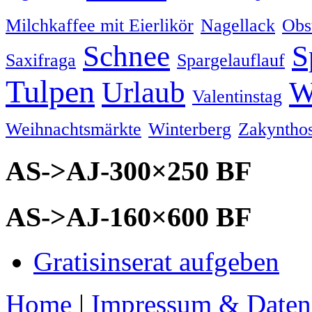
Milchkaffee mit Eierlikör
Nagellack
Obs
Schnee
S
Saxifraga
Spargelauflauf
Tulpen
Urlaub
W
Valentinstag
Weihnachtsmärkte
Winterberg
Zakyntho
AS->AJ-300×250 BF
AS->AJ-160×600 BF
Gratisinserat aufgeben
Home
|
Impressum & Daten