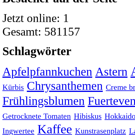
Jetzt online: 1
Gesamt: 581157
Schlagwörter
Apfelpfannkuchen
Astern
Chrysanthemen
Kürbis
Creme br
Frühlingsblumen
Fuerteven
Getrocknete Tomaten
Hibiskus
Hokkaido
Kaffee
Ingwertee
Kunstrasenplatz
L