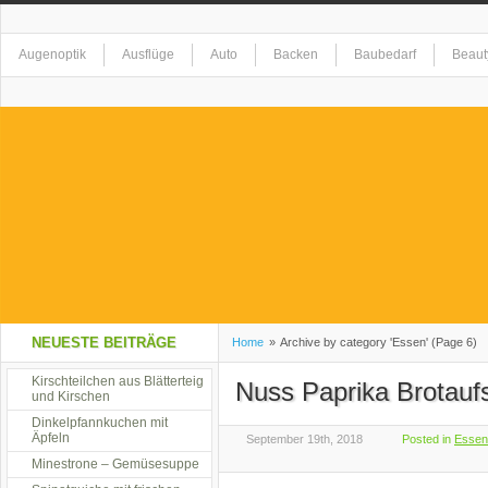
Augenoptik
Ausflüge
Auto
Backen
Baubedarf
Beaut
Elektrogeräte
Erholung
Essen
Event
Fashion
Feste
Gesundheit
Getränke
Haushaltswaren
Hobby
Homeshop
Kreationen
Kunst
Landschaft
Lebensmittel
Musik
Na
NEUESTE BEITRÄGE
Home
»
Archive by category 'Essen' (Page 6)
Restaurant
Kirschteilchen aus Blätterteig
Restaurant alla Mama
Shopping
Sicherheit
S
Nuss Paprika Brotauf
und Kirschen
Dinkelpfannkuchen mit
Äpfeln
September 19th, 2018
Posted in
Essen
Tiere
Tierzubehör
Uncategorized
Unterhaltung
Urlaub
Minestrone – Gemüsesuppe