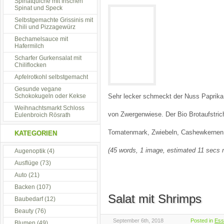
Spinatquiche mit frischen
Spinat und Speck
Selbstgemachte Grissinis mit
Chili und Pizzagewürz
Bechamelsauce mit
Hafermilch
Scharfer Gurkensalat mit
Chiliflocken
Apfelrotkohl selbstgemacht
Gesunde vegane
Schokokugeln oder Kekse
Sehr lecker schmeckt der Nuss Paprika 
Weihnachtsmarkt Schloss
von Zwergenwiese. Der Bio Brotaufstric
Eulenbroich Rösrath
Tomatenmark, Zwiebeln, Cashewkernen
KATEGORIEN
(45 words, 1 image, estimated 11 secs r
Augenoptik
(4)
Ausflüge
(73)
Auto
(21)
Backen
(107)
Salat mit Shrimps
Baubedarf
(12)
Beauty
(76)
September 6th, 2018
Posted in
Ess
Blumen
(49)