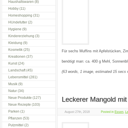
Haushaltswaren
(8)
Hobby
(11)
Homeshopping
(31)
HUndefutter
(2)
Hygiene
(9)
Kindererziehung
(3)
Kleidung
(9)
Kosmetik
(25)
Für sechs Muffins mit Apfelstücken, Zi
Kreationen
(37)
benötigt man: ca. 400 g Mehl, Sonnenb
Kunst
(24)
Landschaft
(45)
(63 words, 1 image, estimated 15 secs 
Lebensmittel
(281)
Musik
(9)
Natur
(34)
Leckerer Mangold mit
Neue Produkte
(127)
Neue Rezepte
(103)
Parken
(1)
August 27th, 2018
Posted in
Essen
,
L
Pflanzen
(53)
Putzmittel
(2)