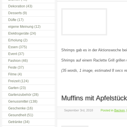
Dekoration
(43)
Desserts
(9)
Düfte
(17)
eigene Meinung
(12)
Elektrogeräte
(24)
Erholung
(2)
Essen
(375)
Shrimps gab es in der Aktionswoche bei 
Event
(37)
Shrimps auf einem Raclette Grill grille
Fashion
(46)
Feste
(37)
(35 words, 1 image, estimated 8 secs re
Filme
(4)
Freizeit
(124)
Garten
(23)
Gartenzubehör
(28)
Muffins mit Apfelstüc
Genussmittel
(138)
Geschenke
(16)
September 3rd, 2018
Posted in
Backen
,
Gesundheit
(51)
Getränke
(34)