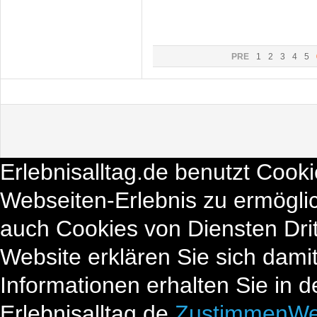
PRE
1
2
3
4
5
Erlebnisalltag.de benutzt Cook
Webseiten-Erlebnis zu ermögli
auch Cookies von Diensten Drit
Website erklären Sie sich dami
Informationen erhalten Sie in 
Erlebnisalltag.de.
Zustimmen
We