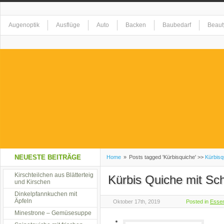
Augenoptik
Ausflüge
Auto
Backen
Baubedarf
Beaut
Elektrogeräte
Erholung
Essen
Event
Fashion
Feste
Gesundheit
Getränke
Haushaltswaren
Hobby
Homeshop
Kreationen
Kunst
Landschaft
Lebensmittel
Musik
Na
NEUESTE BEITRÄGE
Home
»
Posts tagged 'Kürbisquiche' >>
Kürbisq
Restaurant
Kirschteilchen aus Blätterteig
Restaurant alla Mama
Shopping
Sicherheit
S
Kürbis Quiche mit Sc
und Kirschen
Dinkelpfannkuchen mit
Äpfeln
Oktober 17th, 2019
Posted in
Esse
Tiere
Tierzubehör
Uncategorized
Unterhaltung
Urlaub
Minestrone – Gemüsesuppe