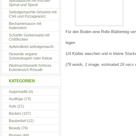
Spinatquiche mit frischen
Spinat und Speck
Selbstgemachte Grissinis mit
Chili und Pizzagewürz
Bechamelsauce mit
Hafermilch
Für den Boden eine Rolle Blätterteig ve
Scharfer Gurkensalat mit
Chiliflocken
legen.
Apfelrotkohl selbstgemacht
1/4 Kürbis waschen und in kleine Stüc
Gesunde vegane
Schokokugeln oder Kekse
(79 words, 1 image, estimated 19 secs 
Weihnachtsmarkt Schloss
Eulenbroich Rösrath
KATEGORIEN
Augenoptik
(4)
Ausflüge
(73)
Auto
(21)
Backen
(107)
Baubedarf
(12)
Beauty
(76)
Blumen
(49)