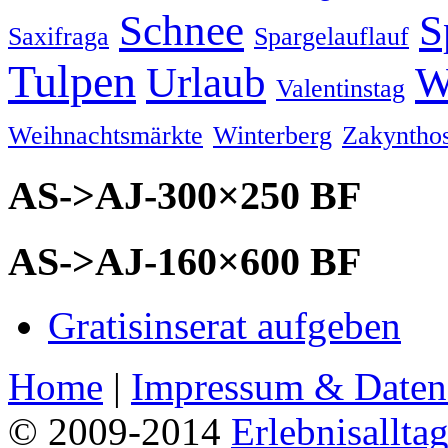
Schnee
S
Saxifraga
Spargelauflauf
Tulpen
Urlaub
W
Valentinstag
Weihnachtsmärkte
Winterberg
Zakyntho
AS->AJ-300×250 BF
AS->AJ-160×600 BF
Gratisinserat aufgeben
Home
|
Impressum & Daten
© 2009-2014
Erlebnisallta