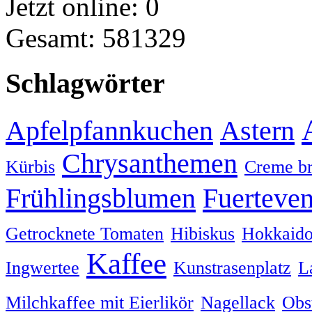
Jetzt online: 0
Gesamt: 581329
Schlagwörter
Apfelpfannkuchen
Astern
Chrysanthemen
Kürbis
Creme br
Frühlingsblumen
Fuerteven
Getrocknete Tomaten
Hibiskus
Hokkaido
Kaffee
Ingwertee
Kunstrasenplatz
L
Milchkaffee mit Eierlikör
Nagellack
Obs